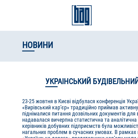
Перейти
до
основного
Г
вмісту
м
НОВИНИ
УКРАІНСЬКИЙ БУДІВЕЛЬНИ
23-25 жовтня в Києві відбулася конференція Укр
«Вирівський кар’єр» традиційно приймав активну 
піднімалися питання дозвільних документів для 
надавалася вичерпна статистична та аналітична
керівників добувних підприємств була можливіс
нагальних проблем в сучасних умовах. В рамках 