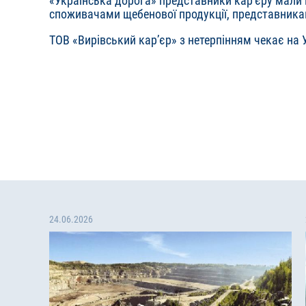
«Українська дорога» представники кар’єру мали м
споживачами щебенової продукції, представника
ТОВ «Вирівський кар’єр» з нетерпінням чекає на
24.06.2026