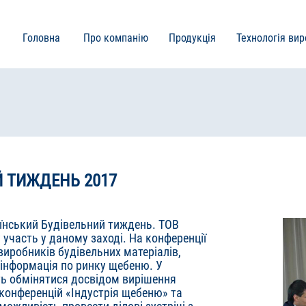
оловне
Головна
Про компанію
Продукція
Технологія ви
еню
Й ТИЖДЕНЬ 2017
аїнський Будівельний тиждень. ТОВ
участь у даному заході. На конференції
виробників будівельних матеріалів,
 інформація по ринку щебеню. У
ть обмінятися досвідом вирішення
конференцій «Індустрія щебеню» та