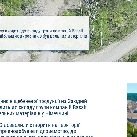
єр входить до складу групи компаній Basalt
найбільших виробників будівельних матеріалів
ників щебеневої продукції на Західній
одить до складу групи компаній Basalt
ельних матеріалів у Німеччині.
AG дозволили створити на території
гірничодобувне підприємство, де