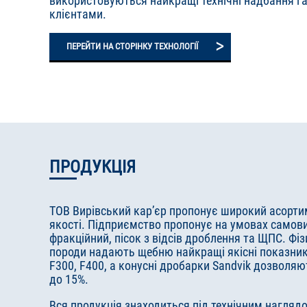
використовуються найкращі технічні надбання га
клієнтами.
>
ПЕРЕЙТИ НА СТОРІНКУ ТЕХНОЛОГІЇ
ПРОДУКЦІЯ
ТОВ Вирівський кар’єр пропонує широкий асортим
якості. Підприємство пропонує на умовах самов
фракційний, пісок з відсів дроблення та ЩПС. Фіз
породи надають щебню найкращі якісні показники
F300, F400, а конусні дробарки Sandvik дозволя
до 15%.
Вся продукція знаходиться під технічним наглядо