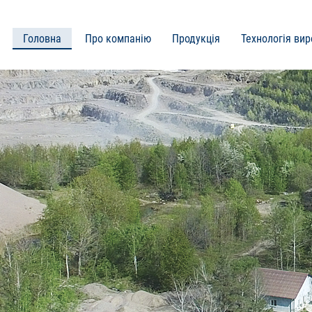
оловне
Головна
Про компанію
Продукція
Технологія ви
еню