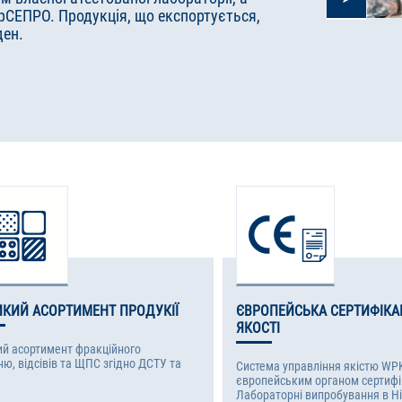
крСЕПРО. Продукція, що експортується,
ден.
ИКИЙ АСОРТИМЕНТ ПРОДУКІЇ
ЄВРОПЕЙСЬКА СЕРТИФІКА
ЯКОСТІ
й асортимент фракційного
ю, відсівів та ЩПС згідно ДСТУ та
Система управління якістю WP
європейським органом сертифік
Лабораторні випробування в Ні