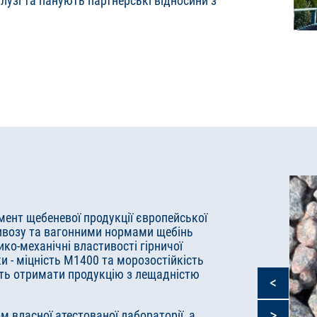
лузі та панують партнерські відносини з
ент щебеневої продукції європейської
ивозу та вагонними нормами щебінь
ико-механічні властивості гірничої
 - міцність М1400 та морозостійкість
ють отримати продукцію з лещадністю
<
>
м власної атестованої лабораторії, а