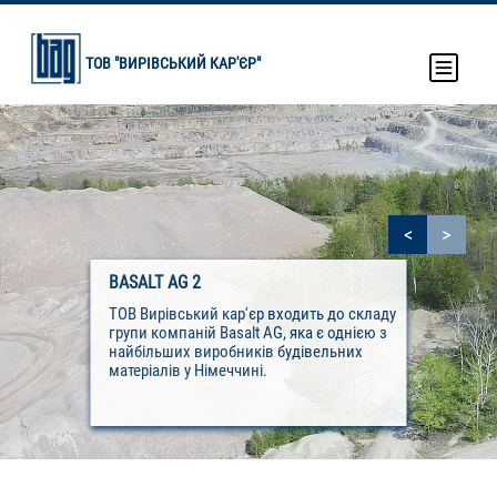
Перейти
до
основного
ТОВ "ВИРІВСЬКИЙ КАР'ЄР"
вмісту
<
>
BASALT AG 2
ТОВ Вирівський кар'єр входить до складу
групи компаній Basalt AG, яка є однією з
найбільших виробників будівельних
матеріалів у Німеччині.