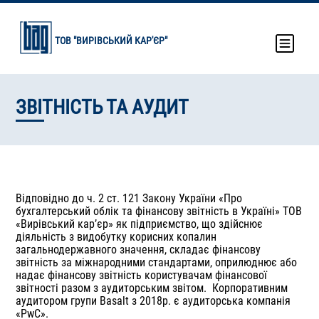
Перейти
до
основного
ТОВ "ВИРІВСЬКИЙ КАР'ЄР"
вмісту
ЗВІТНІСТЬ ТА АУДИТ
Відповідно до ч. 2 ст. 121 Закону України «Про
бухгалтерський облік та фінансову звітність в Україні» ТОВ
«Вирівський кар’єр» як підприємство, що здійснює
діяльність з видобутку корисних копалин
загальнодержавного значення, складає фінансову
звітність за міжнародними стандартами, оприлюднює або
надає фінансову звітність користувачам фінансової
звітності разом з аудиторським звітом. Корпоративним
аудитором групи Basalt з 2018р. є аудиторська компанія
«PwC».