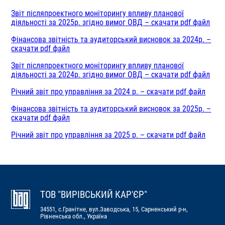
Звіт післяпроектного моніторингу впливу планової
діяльності за 2025р. згідно вимог ОВД – скачати pdf файл
Фінансова звітність та аудиторський висновок за 2024р. –
скачати pdf файл
Звіт післяпроектного моніторингу впливу планової
діяльності за 2024р. згідно вимог ОВД – скачати pdf файл
Річний звіт про управління за 2024 р. – скачати pdf файл
Фінансова звітність та аудиторський висновок за 2025р. –
скачати pdf файл
Річний звіт про управління за 2025 р. – скачати pdf файл
ТОВ "ВИРІВСЬКИЙ КАР'ЄР"
34551, с.Гранітне, вул.Заводська, 15, Сарненський р-н,
Рівненська обл., Україна